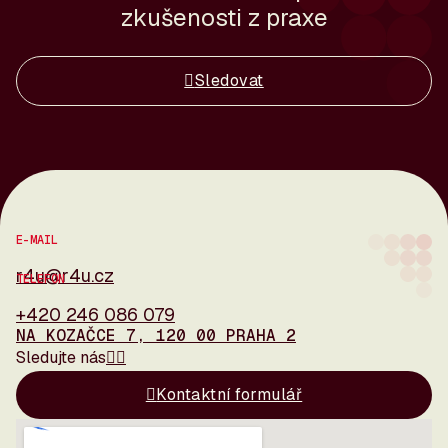
zkušenosti z praxe
Sledovat
E-MAIL
r4u@r4u.cz
TELEFON
+420 246 086 079
NA KOZAČCE 7, 120 00 PRAHA 2
Sledujte nás
Kontaktní formulář