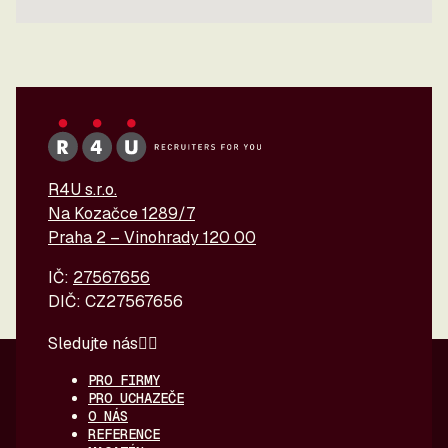
R4U s.r.o.
Na Kozačce 1289/7
Praha 2 – Vinohrady 120 00
IČ:
27567656
DIČ: CZ27567656
Sledujte nás
PRO FIRMY
PRO UCHAZEČE
O NÁS
REFERENCE